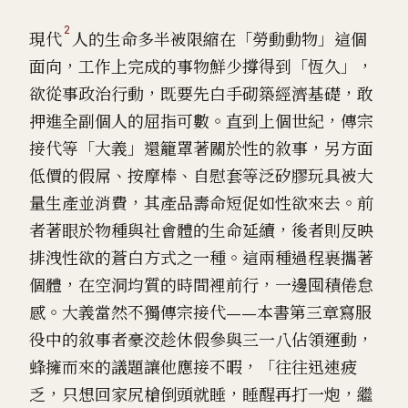
2
現代
人的生命多半被限縮在「勞動動物」這個
面向，工作上完成的事物鮮少撐得到「恆久」，
欲從事政治行動，既要先白手砌築經濟基礎，敢
押進全副個人的屈指可數。直到上個世紀，傳宗
接代等「大義」還籠罩著關於性的敘事，另方面
低價的假屌、按摩棒、自慰套等泛矽膠玩具被大
量生產並消費，其產品壽命短促如性欲來去。前
者著眼於物種與社會體的生命延續，後者則反映
排洩性欲的蒼白方式之一種。這兩種過程裹攜著
個體，在空洞均質的時間裡前行，一邊囤積倦怠
感。大義當然不獨傳宗接代——本書第三章寫服
役中的敘事者豪洨趁休假參與三一八佔領運動，
蜂擁而來的議題讓他應接不暇，「往往迅速疲
乏，只想回家尻槍倒頭就睡，睡醒再打一炮，繼