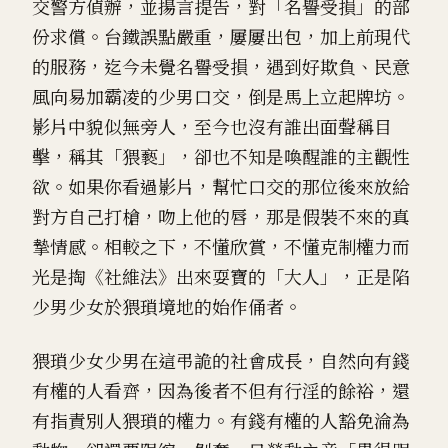
交警方偵辦，並揚言提告，對「名譽受損」的部
份求償。台鐵誤點嚴重，屢屢出包，加上前現代
的服務，迄今未覺名譽受損，遇到好欺負、民意
風向易加霸凌的少男口交，倒是馬上立起牌坊。
影片中貌似無旁人，至今也沒有誰出面聲稱目
擊，稱其「猥褻」，卻也不知是喚醒誰的主觀性
欲。如果你看過影片，幫忙口交的那位後來放給
對方自己打槍，吻上他的唇，那是假裝不來的真
摯情感。相較之下，不懂欣賞，不懂克制權力而
光是掏《社維法》出來耍寶的「大人」，正是陷
少男少女於猥瑣境地的始作俑者。
猥瑣少女少男在這弔詭的社會成長，自然向有錢
有權的人看齊，因為後者不但有行淫的餘裕，還
有指責別人猥瑣的權力。有錢有權的人豁免淪為