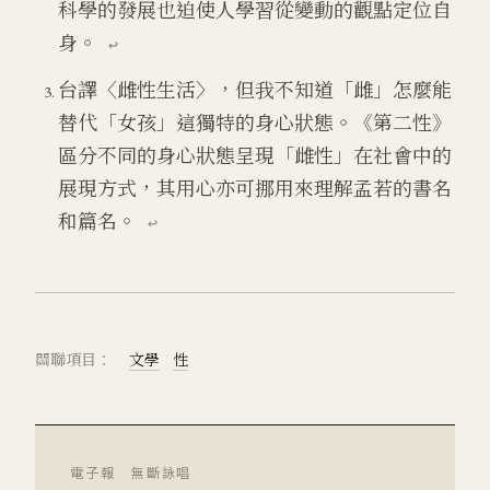
科學的發展也迫使人學習從變動的觀點定位自
身。
↩
台譯〈雌性生活〉，但我不知道「雌」怎麼能
替代「女孩」這獨特的身心狀態。《第二性》
區分不同的身心狀態呈現「雌性」在社會中的
展現方式，其用心亦可挪用來理解孟若的書名
和篇名。
↩
關聯項目：
文學
性
電子報 無斷詠唱