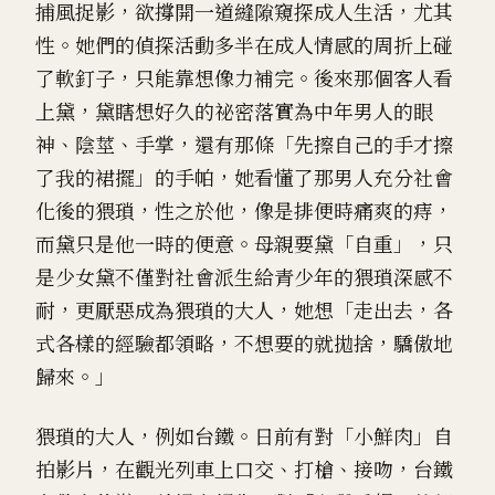
捕風捉影，欲撐開一道縫隙窺探成人生活，尤其
性。她們的偵探活動多半在成人情感的周折上碰
了軟釘子，只能靠想像力補完。後來那個客人看
上黛，黛瞎想好久的祕密落實為中年男人的眼
神、陰莖、手掌，還有那條「先擦自己的手才擦
了我的裙擺」的手帕，她看懂了那男人充分社會
化後的猥瑣，性之於他，像是排便時痛爽的痔，
而黛只是他一時的便意。母親要黛「自重」，只
是少女黛不僅對社會派生給青少年的猥瑣深感不
耐，更厭惡成為猥瑣的大人，她想「走出去，各
式各樣的經驗都領略，不想要的就拋捨，驕傲地
歸來。」
猥瑣的大人，例如台鐵。日前有對「小鮮肉」自
拍影片，在觀光列車上口交、打槍、接吻，台鐵