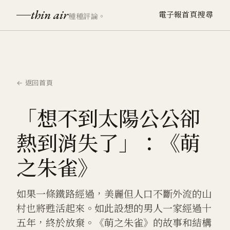
thin air
電子報
首頁
搜尋
種種評論。
← 返回首頁
「想不到太陽公公卻
熱到消失了」：《萌
之朱雀》
如果一條鐵路經過，美麗但人口不斷外流的山
村也將甦活起來。如此設想的男人一家經過十
五年，終於放棄。《萌之朱雀》的故事和結構