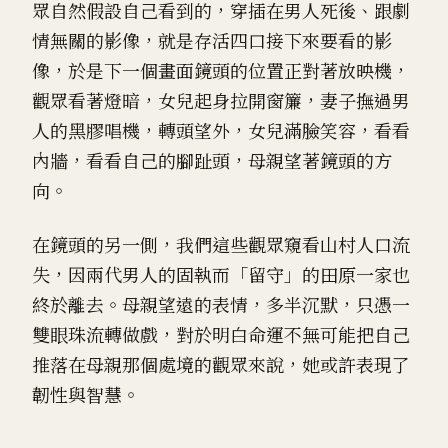
眾自然假設自己看到的，穿插在男人死後、跟劇
情無關的影像，就是存活四口接下來要看的影
像，於是下一個畫面鏡頭的位置正對著放映機，
觀眾看著燈暗，女兒起身拉開窗簾，妻子撫過男
人的黑膠唱機，轉頭望外，女兒滿臉笑容，看看
內牆，看看自己的腳趾頭，母親望著鏡頭的方
向。
在鏡頭的另一側，我們這些觀眾窺看山村人口流
失，因兩代男人的固執而「留守」的田原一家也
終於離去。母親望遠的表情，多半沉默，只憑一
雙眼珠流轉做戲，對於明白命運不無可能把自己
推落在母親那個處境的觀眾來說，她或許表現了
韌性與智慧。