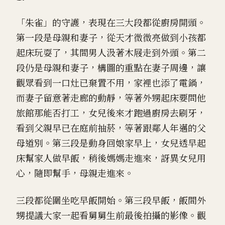
「朱雀」的守護，表現在三大段都從廚房開頭。
第一段是母親和妻子，從天才微微亮做到小孩都
起床玩耍了，其間男人汲著木屐走到外頭。第二
段仍是母親和妻子，構圖的重點在妻子周邊，讓
觀眾看到一口灶已棄置不用，家裡也添了電鍋，
而妻子留意著走廊的動靜，等著外甥起床要問他
旅館那能否打工，女兒後來才跑過廚房去刷牙，
看到父親早已在庭前抽菸，等著跟鄰人年邁的父
母道別。第三段是動身回娘家早上，女兒透早起
床幫家人做早飯，稍後媽媽走進來，訝異女兒用
心，隨即幫手，母親走進來。
三段都從圍坐吃早飯開始。第三段早飯，飯間外
甥提議大家一起看舅舅生前最後拍攝的影像。觀