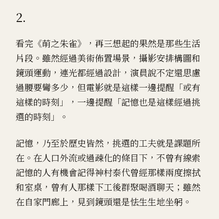
2.
看完《萌之朱雀》，再三想起的果然是那些生活
片段。雖然經過美術佈置場景，攝影安排構圖和
鏡頭運動，連光都經過設計，演員說不定還思慮
過腰要彎多少，但電影就是這樣一邊提醒「或有
這樣的時刻」，一邊提醒「記憶也是這樣經過挑
選的時刻」。
記憶，乃至於歷史皆然，挑選的工夫就是課題所
在。在人口外流或過疎化的條目下，不曾有線索
記憶的人有機會記得神村泰代曾經那樣兩度擦拭
和室桌，曾有人那樣下工後群聚喝酒聊天；雖然
在自家門廊上，見到鏡頭還是怯生生地坐躬。