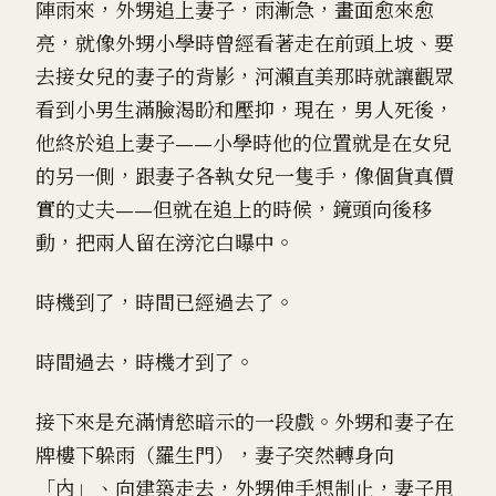
陣雨來，外甥追上妻子，雨漸急，畫面愈來愈
亮，就像外甥小學時曾經看著走在前頭上坡、要
去接女兒的妻子的背影，河瀨直美那時就讓觀眾
看到小男生滿臉渴盼和壓抑，現在，男人死後，
他終於追上妻子——小學時他的位置就是在女兒
的另一側，跟妻子各執女兒一隻手，像個貨真價
實的丈夫——但就在追上的時候，鏡頭向後移
動，把兩人留在滂沱白曝中。
時機到了，時間已經過去了。
時間過去，時機才到了。
接下來是充滿情慾暗示的一段戲。外甥和妻子在
牌樓下躲雨（羅生門），妻子突然轉身向
「內」、向建築走去，外甥伸手想制止，妻子甩