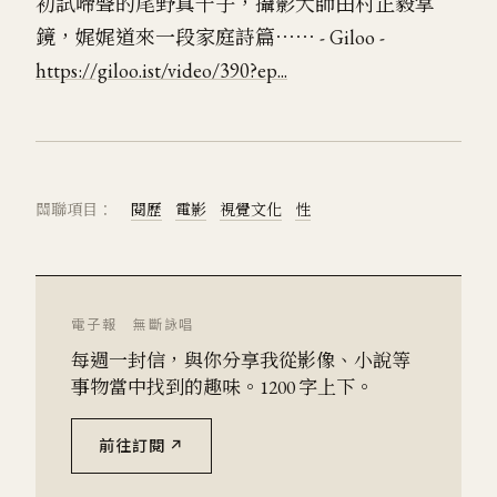
初試啼聲的尾野真千子，攝影大師田村正毅掌
鏡，娓娓道來一段家庭詩篇⋯⋯ - Giloo -
https://giloo.ist/video/390?ep...
關聯項目：
閱歷
電影
視覺文化
性
電子報 無斷詠唱
每週一封信，與你分享我從影像、小說等
事物當中找到的趣味。1200 字上下。
前往訂閱 ↗