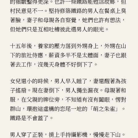
的褶皺鑿得更深。也許一條鐵路能甦活故鄉，但
村民意見不一。堅持修築鐵路的男人在餐桌上臭
著臉，妻子和母親各自察覺，她們也許有想法，
但她們只是互相吐槽彼此選男人的眼光。
十五年後，養家的壓力落到外甥身上，外甥在山
下的旅社侍應，薪資多半不是太體面，妻子也跟
著去工作，沒幾天身體不好倒下了。
女兒還小的時候，男人早入睡了，妻還醒著為孩
子搖扇。現在妻倒下，男人獨坐漏夜。母親著和
服，在父親的牌位旁，不知道有沒有闔眼，愣對
群山，環抱這虛構的恋尾一地的「萌之朱雀」。
鐵路是不會蓋了。
男人穿了正裝，揹上手持攝影機，慢慢走下山。