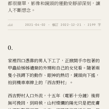
都很簡單，影像和鏡頭的運動安靜卻深刻，讓
人不斷想念。
elek
2021-04-02 · 修訂 2022-12-21 · 2199 字
0.
家裡四口憑靠的男人下工了，正掀開手巾包著的
甲蟲給姊姊遺棄的外甥和自己的女兒看。隨著兩
隻小孩蹲下的動作、眼神的熱切，鏡頭向下搖，
拍到機車車牌上的「西吉野村」。
西吉野村人口外流，十五年（電影十分鐘）後將
無可挽回，到時候，山村燦爛的陽光只是把皮膚