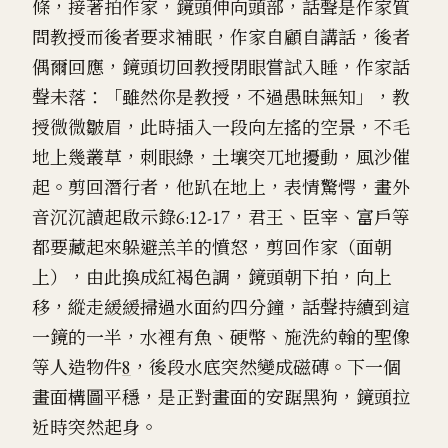
條，接著拍作家，鏡頭伸向頭部，話聲是作家質
問教授而後者要求補眠，作家自顧自講話，後者
偶爾回應，鏡頭切回教授閉眼嘗試入睡，作家話
聲未落：「雖然你是教授，不過愚昧無知」，教
授微微皺眉，此時插入一段向左搖的空景，不毛
地上幾叢草，刺眼綠，土壤突兀地擾動，風沙催
起。剪回潛行者，他趴在地上，表情驚愕，畫外
音沉沉讀起啟示錄6:12-17，君王、臣宰、富戶等
都要藏起來躲避羔羊的憤怒，剪回作家（面朝
上），由此換成紅褐色調，鏡頭朝下拍，向上
移，縱走緩緩掃過水面約四分鐘，話聲持續到這
一鏡的一半，水裡有魚、硬幣、施洗約翰的聖像
等人造物件
8
，後段水底突然變成磁磚。下一個
畫面構圖平穩，是正對畫面的安踞黑狗，鏡頭拉
近時突然起身。