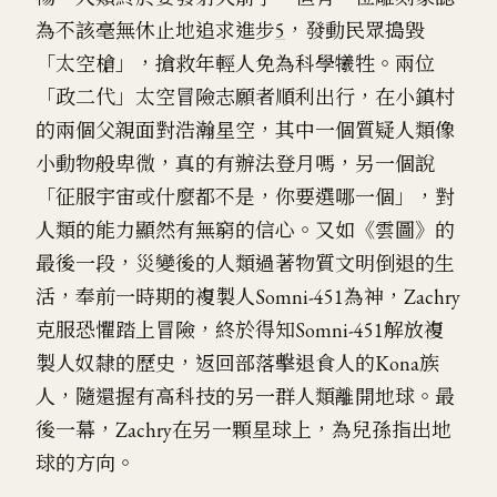
為不該毫無休止地追求進步
5
，發動民眾搗毀
「太空槍」，搶救年輕人免為科學犧牲。兩位
「政二代」太空冒險志願者順利出行，在小鎮村
的兩個父親面對浩瀚星空，其中一個質疑人類像
小動物般卑微，真的有辦法登月嗎，另一個說
「征服宇宙或什麼都不是，你要選哪一個」，對
人類的能力顯然有無窮的信心。又如《雲圖》的
最後一段，災變後的人類過著物質文明倒退的生
活，奉前一時期的複製人Somni-451為神，Zachry
克服恐懼踏上冒險，終於得知Somni-451解放複
製人奴隸的歷史，返回部落擊退食人的Kona族
人，隨還握有高科技的另一群人類離開地球。最
後一幕，Zachry在另一顆星球上，為兒孫指出地
球的方向。