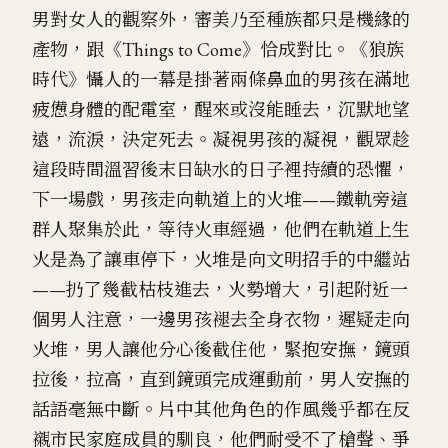
男對女人的觀察外，審美乃至種族都只是機緣的
產物，跟《Things to Come》恰成對比。《狼族
時代》懾人的一幕是掛著兩條鼻血的男孩在滿地
疲憊身體的配電室，醒來或沒能睡去，沉默地望
遠，流淚，決定死去。凝視男孩的凝視，觀眾趁
這段時間溫習後末日缺水的日子裡持續的恐懼，
下一場戲，男孩走向軌道上的火堆——鐵軌旁這
群人聚集於此，等待火車經過，他們在軌道上生
火是為了讓車停下，火堆是向文明招手的中繼站
——扔了幾截枯枝進去，火勢增大，引起附近一
個男人注意，一邊男孩褪去全身衣物，遲疑走向
火堆，男人讓他分心後截住他，緊抱安撫，鏡頭
拉後，拉高，直到鏡頭完成運動前，男人安撫的
話語毫無中斷。片中其他角色的作風幾乎都在反
襯市民家庭成員的馴良，他們耐受不了槍聲、爭