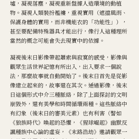
墟，凝視落塵，凝視重新盤據人造環境的動植
物。凝視人類裝扮襤褸，重視實用（遮擋風雨、
保護身體的實用，而非機能衣的「功能性」），
甚至要配備特殊器具才能出行，像行人這種理所
當然的概念可能會失去現實中的依據。
凝視後末日影像帶起蕭索與寂寞的感受，影像與
觀眾生活世界記憶有所出入，出入要求一個說
法，那麼故事就自動開始了。後末日首先是從影
像建立起來的，故事還在其次。通過影像，後末
日這個形式中介三種脈絡，除了上面探討的文明
崩毀外，還有美學和時間循環兩種。這些脈絡中
有幻象（後末日的審美元素）也有利害（譬如
《狼族時代》喚起的恐懼，《猩球崛起》幽默反
諷種族中心論的虛妄，《末路浩劫》邀請觀眾一