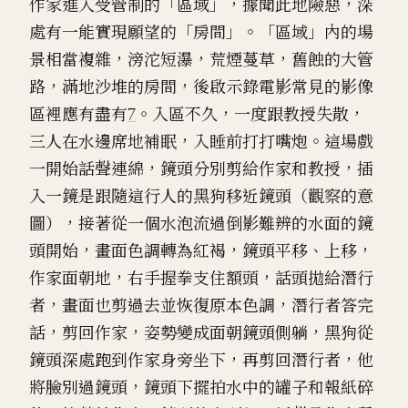
作家進入受管制的「區域」，據聞此地險惡，深
處有一能實現願望的「房間」。「區域」內的場
景相當複雜，滂沱短瀑，荒煙蔓草，舊蝕的大管
路，滿地沙堆的房間，後啟示錄電影常見的影像
區裡應有盡有
7
。入區不久，一度跟教授失散，
三人在水邊席地補眠，入睡前打打嘴炮。這場戲
一開始話聲連綿，鏡頭分別剪給作家和教授，插
入一鏡是跟隨這行人的黑狗移近鏡頭（觀察的意
圖），接著從一個水泡流過倒影難辨的水面的鏡
頭開始，畫面色調轉為紅褐，鏡頭平移、上移，
作家面朝地，右手握拳支住額頭，話頭拋給潛行
者，畫面也剪過去並恢復原本色調，潛行者答完
話，剪回作家，姿勢變成面朝鏡頭側躺，黑狗從
鏡頭深處跑到作家身旁坐下，再剪回潛行者，他
將臉別過鏡頭，鏡頭下擺拍水中的罐子和報紙碎