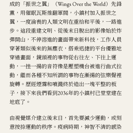
成的「振世之翼」（Wings Over the World）先鋒
黨，用催眠瓦斯推翻軍閥，小鎮村加入振世之
翼，一度淪喪的人類文明在重拾和平後，一路進
步。這段重建文明、從後末日脫出的影像始於炸
彈開山，不停溶進的畫面帶來新科技，工作人員
穿著類似後來的無塵衣，搭乘迅捷的平台優雅地
穿過畫面，鏡頭裡的事物從右往左、下往上運
動，一挫一揚的音符像是壓塑機台被進行曲式拉
動，繼而各種不知所謂的事物在漸揚的弦樂聲裡
旋轉。歷經煙霧和噴濺終於造出一塊平整的板
子，接下來我們看到2036年的小鎮村已堂堂建在
地底了。
由視覺媒介建立後末日，首先要減少運動，或刻
意按捺運動的秩序。疫病時期，神智不清的感染