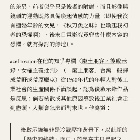
的差異，前者似乎只是後者的附庸，而且影像與
鏡頭的運動既然具備喚起情感的力量（即使我沒
有適婚年齡的女兒，《秋刀魚之味》也喚起我初
老的恐懼啊），後末日電影究竟兜售什麼內容的
恐懼，就有探討的餘地
1
。
acel rovsion在他的知乎專欄〈
廢土朋客，後啟示
錄，女權主義批判
〉（「廢土朋客」台灣一般譯
成荒野或荒原龐克）從1960年代的年輕人對後工
業社會的生產關係不滿談起，認為後啟示錄作品
是反思：倘若核武或其他原因導致後工業社會走
到盡頭，人類會怎麼面對末世。他寫道：
後啟示錄無非是冷戰壓抑背景下，以此新的
「歷史的終結」而已，於是在末日昇起之