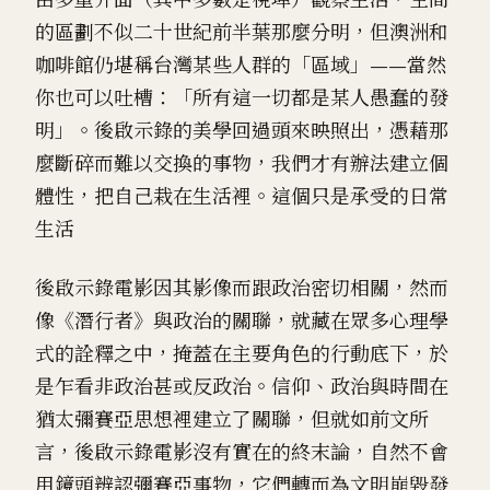
的區劃不似二十世紀前半葉那麼分明，但澳洲和
咖啡館仍堪稱台灣某些人群的「區域」——當然
你也可以吐槽：「所有這一切都是某人愚蠢的發
明」。後啟示錄的美學回過頭來映照出，憑藉那
麼斷碎而難以交換的事物，我們才有辦法建立個
體性，把自己栽在生活裡。這個只是承受的日常
生活
後啟示錄電影因其影像而跟政治密切相關，然而
像《潛行者》與政治的關聯，就藏在眾多心理學
式的詮釋之中，掩蓋在主要角色的行動底下，於
是乍看非政治甚或反政治。信仰、政治與時間在
猶太彌賽亞思想裡建立了關聯，但就如前文所
言，後啟示錄電影沒有實在的終末論，自然不會
用鏡頭辨認彌賽亞事物，它們轉而為文明崩毀發