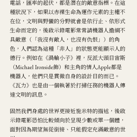
電話，匯率的起伏，都是潛在的敵意指標。在這
種狀況下，如果以赤裸生命為運作元素的主權不
在位，文明與野蠻的分野就會是依行止、依形式
生命而定的，後啟示錄電影常常請機器人擔綱不
具敵意（「我沒有敵人，也沒有仇恨」）的角
色，人們認為這種「非人」的狀態更能顯示人的
德行。例如在《渦輪小子》裡，反派大頭目宙斯
（Michael Ironside飾）和主角的情人Apple都是
機器人，他們只是貫徹自身的設計目的而已。
《瓦力》也是由一個執著於打掃任務的機器人傳
達文明的訊息。
固然我們身處的世界更接近施米特的描述，後啟
示錄電影恐怕比較傾向於呈現少數或單一個體，
面對因為期望無從銜接、只能假定充滿敵意的世