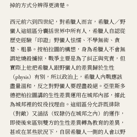
掉的方式分辨得更清楚。
西元前六到四世紀，對希臘人而言，希臘人／野
蠻人這組區分囊括世界中所有人，希臘人自認從
歷史經驗「印證」野蠻人怯懦、不學無術、貪
婪、粗暴。按柏拉圖的構想，身為希臘人不會無
謂地燒殺擄掠，戰爭主要是為了糾正與究責，但
實際上他把希臘人跟野蠻人的差異歸於生性
（physis）有別，所以政治上，希臘人內戰應該
盡量溫和，反之對野蠻人要趕盡殺絕。亞里斯多
德把柏拉圖講的生性差異運用在城邦內部，據此
為城邦裡的奴役找理由。這組區分允許既排除
（對敵）又涵括（奴隸仍在城邦之內）的運作，
即使後來區別雙方的生性差異轉為教育的差異，
甚或在某些狀況下，自居希臘人一側的人會以野