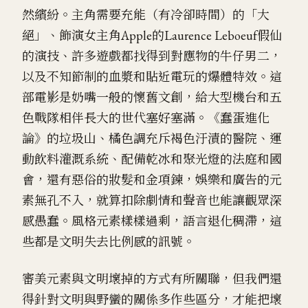
然繽紛。主角需要充能（有冷卻時間）的「大
絕」、飾演女主角Apple的Laurence Leboeuf假仙
的演技、許多遊戲都找得到對應物的牛仔男二，
以及不知節制的血漿和貼近電玩的爆體特效。這
部電影是奶嘴一般的懷舊文創，給大型機台和五
色戰隊相伴長大的世代塞好塞滿。《蠢蛋進化
論》的垃圾山、橘色調充斥褐色汙漬的醫院、運
動飲料灌溉系統、配備乾冰和聚光燈的法庭和國
會，還有惡俗的妝髮和金項鍊，娛樂和廣告的元
素無孔不入，就算扣除劇情和聲音也能讓觀眾深
感愚蠢。風格元素樣樣過剩，語言退化稠滯，這
些都是文明失去比例感的訊號。
審美元素與文明壞掉的方式有所關聯，但我們還
得針對文明與野蠻的關係多作些區分，才能把壞