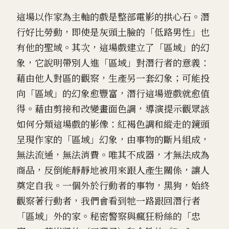
這場以作家為主軸的戲是整部電影的拱心石。潛
行好比勞動，即使是灰頭土臉的「低路男性」也
有他的聖域。其次，這場戲建立了「區域」的幻
象，它說明帶別人進「區域」對潛行者的意義：
藉由他人對區的觀察，生產另一套幻象；可能投
向「區域」的幻象愈豐富，潛行這場遊戲就愈值
得。藉由剪接和改變畫面色調，導演提示觀眾該
如何分類這場戲的影像：紅褐色調和縱走的鏡頭
呈現作家的「區域」幻象，由事物的斷片組成，
無法流通，無法消費。唯其不成器，才無法成為
商品，反倒能靜靜地被用來跟人產生關係，讓人
奠定自我。一個外於行動者的事物，黑狗，始終
觀察著行動者，我們會看到牠一路跟回潛行者
「區域」外的家。秘密警察與瘋狂粉絲的「忠