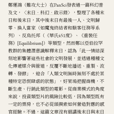
鄭運鴻（難攻大士）在PanSci發表過一篇科幻普
及文，〈
末日．科幻．啟示錄
〉，整理了各種末
日和後末日，其中後末日有最後一人、文明歸
零、換人當家（如魔鬼終結者和駭客任務等系
列）、反烏托邦（《華氏451度》、《重裝任
務》[Equilibrium]）等類型，然而鄭以亞伯拉罕
教群的集體潛意識解釋末日，認為「此一情結深
刻地影響著這些社會的文明發展，並透過種種文
化傳遞媒介與管道，反覆不斷地播送、重製、流
轉、發酵」，迎合「人類文明無時無刻不處於某
種特定恐慌肆虐的狀態」，好萊塢把握商機，不
斷生產、行銷此類型的電影。從商業模式的角度
來說，投資類型片的風險比較低，因為類型既有
一定的票房，也不必從頭摸索如何營造對應的感
官經驗。不過，這篇文章沒有細講後末日與末日