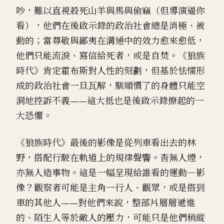
吵，難以直視殺死山羊與馬與偷竊（但導演逼你
看），他們在後啟示錄的政治社會總是消極、被
動的；當尊敬與鄙夷在溝通中的效力愈來愈低，
他們只能流淚、寫信給死者，或是自焚。《狼族
時代》肯定霍布斯對人性的刻劃，但基於怯懦形
成的政治社會一旦瓦解，馴順慣了的身體只能空
洞地控訴不義——這大抵也是後啟示錄撩起的一
大恐懼。
《狼族時代》最後的影像是從列車看出去的林
野，搭配行駛在軌道上的規律聲響。杳無人煙，
亦無人造事物。這是一幅呈現給誰看的運動－影
像？觀察者可能是主角一行人、觀眾，或是搭到
車的其他人——對他們來說，整部片層層遞進
的、陌生人等於敵人的壓力，可能只是他們稍縱