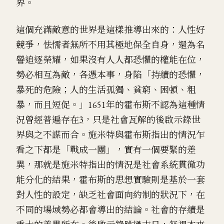
界。
這個充滿敵意的世界是這樣推導出來的：人性好
競爭，怯懦者無所不用其極地保全自身，還為名
譽追逐榮耀，如果沒有人人都恐懼的權能在位，
勢必相互為敵，各憑本事，身陷「持續的恐懼，
暴死的危險；人的生活孤獨、貧窮、困頓、粗
暴，而且短促。」1651年的霍布斯不認為這種情
況曾經普遍存在
3
，只是社會瓦解的後啟示錄世
界與之不謀而合。施米特與霍布斯指出的情況乍
看之下都是「戰成一團」，實有一個要緊的差
異，那就是施米特指出的情況是社會系統貫徹功
能分化的結果，霍布斯的思想實驗則是基於一套
對人性的設定，缺乏社會面向約制的狀況下，在
不同的場域勢必都會導出的結論。社會的存續是