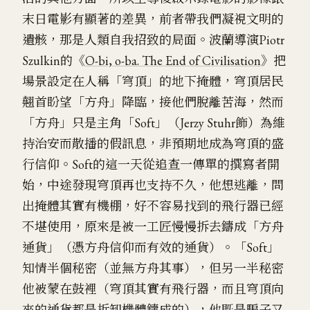
末日電影有顯著的差異，前者帶我們凝視文明的
遺骸，那是人類自我招致的局面。波蘭導演Piotr
Szulkin的《
O-bi, o-ba. The End of Civilisation
》把
場景設定在人稱「穹頂」的地下掩體，穹頂居民
翹首盼望「方舟」降臨，接他們脫離苦海，然而
「方舟」只是主角「Soft」（Jerzy Stuhr飾）為維
持治安而散播的假訊息，非預期地成為穹頂的盛
行信仰。Soft的這一天從追查一傳單的撰寫者開
始，中途發現穹頂再也支持不久，他想逃離，問
出掩體其實有機棚，好不容易找到的飛行器已經
不堪使用，原來是被一工匠慢慢拆去鑄成「方舟
通貨」（憑方舟信仰而有效的通貨）。「Soft」
知情半個秘密（並無方舟其事），但另一半秘密
他被蒙在鼓裡（穹頂其實有飛行器，而且穹頂向
來的通貨都是拆卸機體鑄成的），他既是騙子又