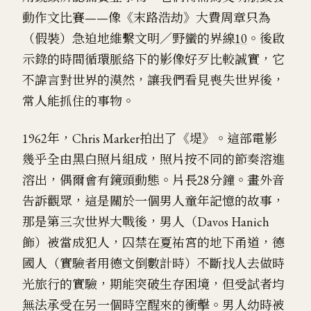
動作文比賽——像《末路浩劫》大費周章只為
（假裝）急迫地維繫文明／野蠻的界線
10
。後啟
示錄的時間循環脈絡下的影像好歹比較誠實，它
不諱言對世界的漠然，讓我們看見喪失世界後，
常人能抓住的事物。
1962年，Chris Marker拍出了《堤》。這部電影
幾乎全由黑白照片組成，照片按不同的節奏溶進
溶出，偶爾會有鏡頭動態。片長28分鐘。畫外音
告訴觀眾，這是關於一個男人童年記憶的故事，
那是第三次世界大戰後，男人（Davos Hanich
飾）被當成犯人，囚禁在夏祐宮的地下甬道，德
國人（實驗者用德文倒數計時）不斷找人去做時
光旅行的實驗，期能突破生存困境，但受試者均
無法承受在另一個時空醒來的衝擊。男人幼時被