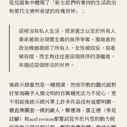
從反面集中體現了「新左派們所秉持的生活政治
和那代文青所希望的玫瑰世界」：
這裡沒有私人生活，資源匱乏以至於所有人
秉承著政治現實主義的無序爭奪，獨裁者的
政治機器捆綁了所有人，女性被奴役，弱者
被吞噬，而主角往往是這個秩序的游離者，
來描述這個慘淡的世界。
後啟示錄當然是一種預演，然而宗教的圖式面對
好萊塢賜予人類文明的百萬種死法力不從心，更
不用說後啟示錄片單上許多作品沒有這麼明顯、
簡直像圈套一樣的敵人。鄭運鴻、詹正德（參見
註腳）和acel rovison都嘗試從外於片型的動力統