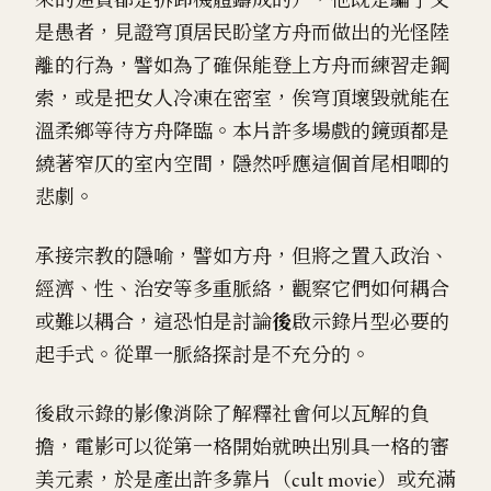
是愚者，見證穹頂居民盼望方舟而做出的光怪陸
離的行為，譬如為了確保能登上方舟而練習走鋼
索，或是把女人冷凍在密室，俟穹頂壞毀就能在
溫柔鄉等待方舟降臨。本片許多場戲的鏡頭都是
繞著窄仄的室內空間，隱然呼應這個首尾相唧的
悲劇。
承接宗教的隱喻，譬如方舟，但將之置入政治、
經濟、性、治安等多重脈絡，觀察它們如何耦合
或難以耦合，這恐怕是討論
後
啟示錄片型必要的
起手式。從單一脈絡探討是不充分的。
後啟示錄的影像消除了解釋社會何以瓦解的負
擔，電影可以從第一格開始就映出別具一格的審
美元素，於是產出許多靠片（cult movie）或充滿