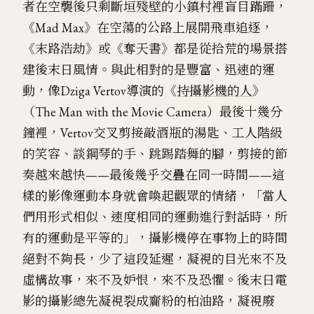
者在空襲後只剩斷垣殘壁的小鎮村裡盲目蹣跚，
《Mad Max》在空蕩的公路上展開飛車追逐，
《末路浩劫》或《奪天書》都是從拾荒的場景搭
建後末日風情。與此相對的是豐富、迅速的運
動，像Dziga Vertov導演的《
持攝影機的人
》
（The Man with the Movie Camera）最後十幾分
鐘裡，Vertov交叉剪接敲酒瓶的湯匙、工人階級
的笑容、談鋼琴的手、跳踢踏舞的腳，剪接的節
奏越來越快——最後幾乎交疊在同一時間——這
樣的影像運動本身就會喚起觀眾的情緒，「當人
們用形式相似、速度相同的運動進行對話時，所
有的運動是平等的」，攝影機停在事物上的時間
絕對不夠長，少了這段延遲，凝視的目光來不及
虛構故事，來不及妒恨，來不及恐懼。後末日電
影的攝影總先凝視裂成齎粉的柏油路，凝視廢