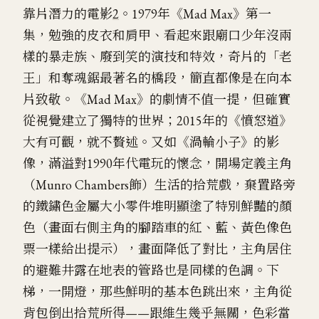
靠片潛力的電影
2
。1979年《Mad Max》第一
集，勉強的皮衣和肩甲、看起來跟廟口少年沒兩
樣的暴走族、廢到笑的演技和特效，奇片的「老
王」和奪魂鋸最著名的橋段，簡直都像是在向本
片致敬。《Mad Max》的劇情不值一提，但確實
從視覺建立了獨特的世界；2015年的《憤怒道》
大有可觀，就不贅述。又如《渦輪小子》的影
像，滿溢對1990年代電玩的懷念，開場定義主角
（Munro Chambers飾）生活的拾荒戲，棄置路旁
的鐵鏽色金屬大小零件堆明顯塗了特別鮮豔的顏
色（畫面右側主角的腳踏車的紅、藍、黃色像色
票一樣給出提示），畫面降低了對比，主角居住
的避難井露在地表的管路也是同樣的色調。下
梯，一開燈，那些鮮明的基本色跳出來，主角從
背包倒出拾荒所得——跟維生幾乎無關，色彩當