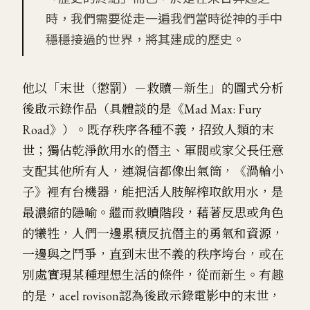
時，我們需要從走一遍我們當時從神的手中
穩穩接過的世界，將其建成的歷史。
他以「末世（懲罰）－救贖－新生」的圖式分析
後啟示錄作品（具體談的是《Mad Max: Fury
Road》）。既存秩序各種不義，招致人類的末
世；獨佔乾淨飲用水的僭主、軍閥或家父長任意
支配其他所有人，連親信都像出氣筒，《渦輪小
子》裡有台機器，能把活人肢解榨取飲用水，是
最濃縮的隱喻。繼而救贖階段，藉著反思或角色
的犧牲，人們一邊累積反抗僭主的勇氣和資源，
一邊與之鬥爭，直到末世不義的秩序垮台，或在
別處實現某種理想生活的條件，從而新生。有趣
的是，acel rovison認為後啟示錄電影中的末世，