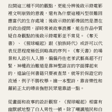
拉開這三種不同的觀點，更能分辨後啟示錄電影
裡文明崩毀的意義，還有為什麼這種片型很難回
應當代的生存處境：後啟示錄的影像固然是潛在
的政治提問，卻時常被故事浪擲，能在作品中質
疑自身觀點的後啟示錄電影並不常見。《奪天
書》、《猩球崛起》跟《狼族時代》或許可以代
表反思程度極低到略高的序列。《奪天書》的場
景和人設引人入勝，偏偏丹佐老爹武藝高超不打
緊，神權政治難道是靠神聖語言的字面撐起來
的，遑論任何書籍只要被查禁，就等於保證它的
流通，例子不勝枚舉。搶一本聖詩，靠音樂性和
蘿莉正太的嗓音撫慰民眾還靠譜一點。
從畫面和故事的設計觀察，《猩球崛起》相當有
幽默感地整了白人男性一頓。除了嘲諷殖民和白