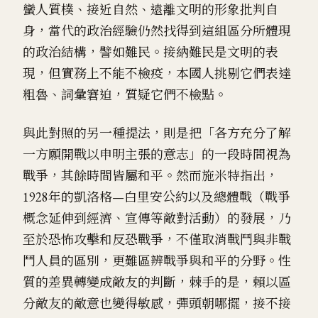
蠻人質樸、接近自然、遠離文明的形象批判自
身，當代的政治經驗仍然找得到這組區分所體現
的政治結構，譬如難民。接納難民是文明的表
現，但實務上不能不檢疫，本國人挑剔它們表達
粗魯、詞彙窘迫，質疑它們不檢點。
與此對照的另一種提法，則是把「各方充分了解
一方願開戰以申明主張的意志」的一段時間視為
戰爭，其餘時間皆屬和平。然而施米特指出，
1928年的凱洛格—白里安公約以及總體戰（戰爭
概念延伸到經濟、宣傳等敵對活動）的發展，乃
至於恐怖攻擊和反恐戰爭，不僅取消戰鬥與非戰
鬥人員的區別，更難區辨戰爭與和平的分野。性
質的差異轉變成敵友的判斷，棘手的是，賴以區
分敵友的敵意也變得敏感，彈頭朝哪擺，接不接