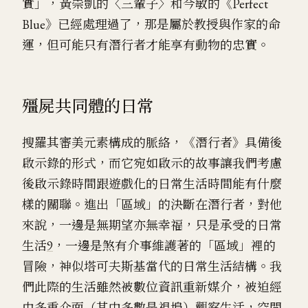
實」，黃崇凱的〈三輩子〉和今敏的《Perfect
Blue》已經處理過了，那是屬於教授與作家的命
運，但可能只有潛行者才能享有動物的忠實。
殭屍共同體的日常
搜羅其審美元素構成的脈絡，《潛行者》具備後
啟示錄的形式，而它宛如啟示的故事讓我們考慮
後啟示錄時間跟遊戲化的日常生活時間能有什麼
樣的關聯。進出「區域」的決斷在潛行者，對他
來說，一邊是無期望亦無幸福，只是承受的日常
生活
9
，一邊是煞有介事維護著的「區域」裡的
冒險，神似塔可夫斯基當代的日常生活結構。我
們此際的生活雖然被數位資訊重新媒介，被迫經
由多重介面（其中多數是視埠）觀察生活，空間