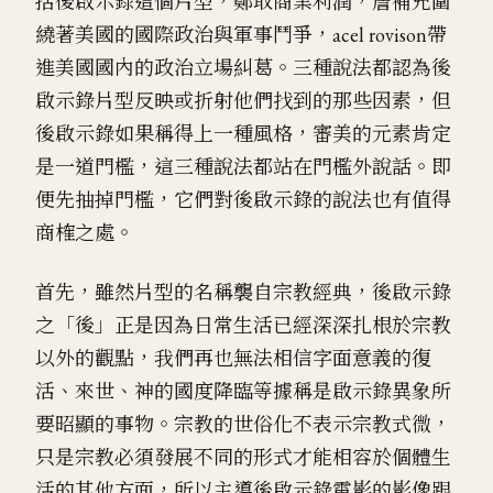
括後啟示錄這個片型，鄭取商業利潤，詹補充圍
繞著美國的國際政治與軍事鬥爭，acel rovison帶
進美國國內的政治立場糾葛。三種說法都認為後
啟示錄片型反映或折射他們找到的那些因素，但
後啟示錄如果稱得上一種風格，審美的元素肯定
是一道門檻，這三種說法都站在門檻外說話。即
便先抽掉門檻，它們對後啟示錄的說法也有值得
商榷之處。
首先，雖然片型的名稱襲自宗教經典，後啟示錄
之「後」正是因為日常生活已經深深扎根於宗教
以外的觀點，我們再也無法相信字面意義的復
活、來世、神的國度降臨等據稱是啟示錄異象所
要昭顯的事物。宗教的世俗化不表示宗教式微，
只是宗教必須發展不同的形式才能相容於個體生
活的其他方面，所以主導後啟示錄電影的影像跟