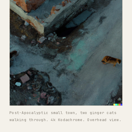
Post-Apocalyptic small town, two ginger cats
walking through. 4k Kodachrome. Overhead view.