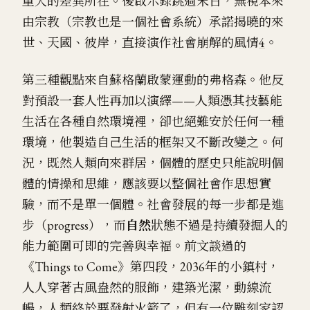
重大的差異所在。後啟示錄跳過末日，無視本來
由宗教（宗教也是一個社會系統）承諾揭曉的來
世、天國、彼岸，直接演作社會崩解的風情
4
。
第三種觀點來自蘇格蘭啟蒙運動的弗格森。他反
對預設一套人性再加以演繹——人類憑其技藝能
生活在各種自然環境裡，卻也絕難安於任何一種
環境，他製造自己生活的框架又不斷改變之。何
況，既然人類向來群居，個體的歷史只能說明個
體的情操和思維，應該要以整個社會作思想實
驗，而不是單一個體。社會發展的每一步都是進
步（progress），而
自然
狀態不過是持續發掘人的
能力範圍可即的完善與幸福。前文談過的
《Things to Come》第四段，2036年的小鎮村，
人人穿著古風盎然的服飾，建築光潔，動線流
暢，人類終於要發射火箭了，但有一位雕刻家認