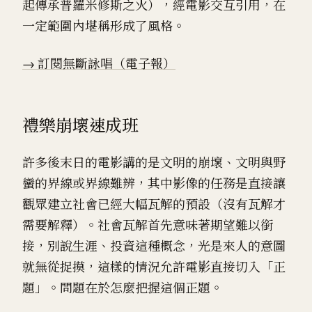
起傳承普羅米修斯之火），經電影交互引用，在
一定範圍內堪稱形成了風格。
→ 訂閱無斷詠唱（電子報）
禮樂崩壞速成班
許多後末日的電影講的是文明的崩壞、文明與野
蠻的界線或界線難辨，其中影像的任務是直接讓
觀眾建立社會已經大幅瓦解的預設（沒有瓦解才
需要解釋）。社會瓦解首先意味著期望難以銜
接，別說生涯、投資這種概念，光是來人的意圖
就無從捉摸，這樣的情況允許電影直接切入「正
題」。問題在於怎麼把握這個正題。