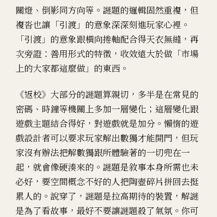
關燈、倒影同方向等。謎題的邏輯固然重複，但
複沓也讓「引渡」的意象深深刻進玩家心裡。
「引渡」的意象跟橫向捲軸配合得天衣無縫，再
次
旁證
：善用形式的特徵，收效遠大於做「市場
上的大家都這麼做」的東西。
《返校》大部分的謎題算親切，多半是在常見的
密碼、時鐘等機關上多加一層變化；這層變化跟
遊戲主題結合得好，對遊戲就是加分。懶惰的遊
戲設計者可以要求玩家解出數獨才能開門，但玩
家沒有辦法把解數獨跟所體驗著的一切兜在一
起，就會像硬湊來的。謎題是敘事本身所需也未
必好，要空間概念不好的人把陶壺碎片拼回去挺
累人的。說穿了，謎題是拉高期待的裝置，解謎
是為了看故事，最好不要讓謎題殺了氣氛。你可