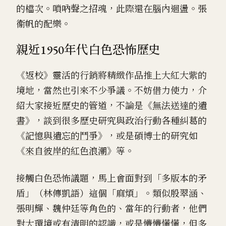
的檔次。嗩吶聲之招魂，此際還在腦內迴盪。張
衞帆的配樂。
親近1950年代白色恐怖歷史
《返校》靈活的行銷將精緻作品推上大紅大紫的
境地，當然也引來不少爭議。不妨借力使力，介
紹大家接近歷史的管道，不論是《
無法送達的遺
書
》，談到很多歷史研究與政治行動各種糾葛的
《
記憶與遺忘的鬥爭
》，或是碩博士的研究如
《
來自彼岸的紅色浪潮
》等。
接觸白色恐怖議題，馬上會面對到「多版本的矛
盾」（林傳凱語）這個「麻煩」。類似殷翠涵、
張明輝、魏仲廷等角色的、當年的行動者，他們
對大環境或有清明的認識，或是懵懵懂懂，但多