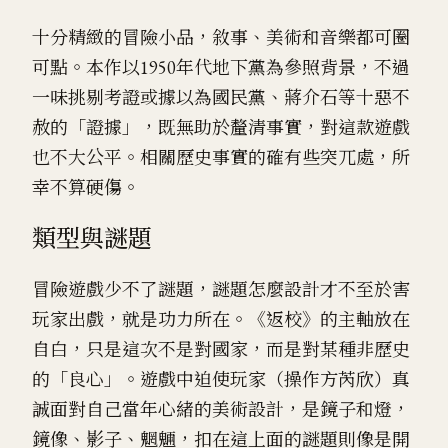
十分精緻的冒險小品，敘事、美術和音樂都可圈
可點。本作以1950年代地下黨為參照背景，不過
一味挑剔考證或據以為國民黨、蔣介石等十惡不
赦的「證據」，既無助於釐清事實，對這款遊戲
也不大公平。相關歷史事實的確有些突兀處，所
幸不算硬傷。
類型與謎題
冒險遊戲少不了謎題，謎題怎麼設計才不至於害
玩家出戲，就是功力所在。《返校》的主軸放在
自白，只是這次不是對國家，而是對某種非歷史
的「良心」。遊戲中迫使玩家（操作方芮欣）真
誠面對自己當年心緒的美術設計，是鏡子和燈，
鏡像、影子、魍魎，扣在這上面的謎題則像是開