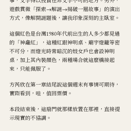
事，文字得以投資在非文字不可的地方。另外，
遊戲貫徹「探索→解謎→揭破一層故事」的演出
方式，像解開謎題後，讓我印象深刻的主臥室。
這個紅色是台灣1980年代前出生的人多少都見過
的「神龕紅」，這種紅跟神明桌、廟宇燈籠等密
不可分，而燈光時常暗沉的妓女戶也會設神明
桌，加上其內裝顏色，兩種場合就這麼橋接起
來，只能佩服了。
方芮欣在第一章結尾說這個週末有事情可期待，
實際看到，哇，值回票價。
本段結束後，這扇門就那樣放置在那裡，直接提
示現實的不協調。