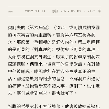
elek
2012-11-14 · 修訂 2023-05-07 · 2193 字
契訶夫的〈第六病室〉（1892）或可讀成柏拉圖
的洞穴寓言的兩重翻轉。若將第六病室視為洞
穴，那麼第一重翻轉的是洞穴內外，第二重翻轉
的是可見的（對真理的）模仿與不可見的真理。
人類事務在洞穴外發生，厭煩了的哲學家朝洞穴
探頭探腦，偶爾來一場真正的哲學對話。在對話
中他被嘲諷，嘲諷他能在洞穴外享受真正的生
活，卻迷戀於繪聲繪影的理念，不解洞穴內逼切
的痛苦。最後哲學家不諳人事，潦倒了，也住進
去，深刻感受到痛苦，很快就死了。
希臘的哲學家若不容於城邦，他會被放逐或逼死