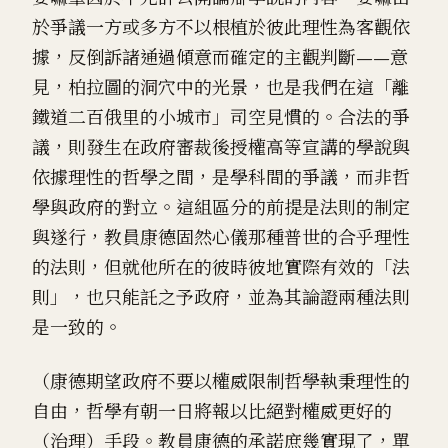
於爭議一方或多方不以根植於彼此理性為客觀依
據，反倒訴諸通過傾意而確定的主觀判斷——意
見，柏拉圖的洞穴中的光景，也是我們在這「離
鐵道二百俄里的小城市」司空見慣的。合法的爭
議，則發生在政府審裁後授權高等宣講的學說與
依據理性的哲學之間，是學科間的爭議，而非哲
學與政府的對立。這組區分的前提是法則的制定
與遂行，教員康德固然心儀那種普世的合乎理性
的法則，但就他所在的彼時彼地實際有效的「法
則」，也只能託之予政府，並為其論證兩種法則
是一致的。
（康德期望政府不要以權威限制哲學執秉理性的
自由，哲學有朝一日將報以比絕對權威更好的
（治理）手段。教員康德的承諾庶幾實現了，單