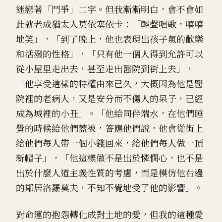
迷戀著「鬥爭」二字。但我漸漸明白，會不會如
此就老成猶太人莫依塞依卡：「輕聲唱歌，嘻嘻
地笑」，「到了晚上，他也表現出孩子氣的歡樂
和活潑的性格」，「只有他一個人得到允許可以
從小屋里走出去，甚至走出醫院到街上去」，
「他享受這樣的特權由來已久，大概因為他是醫
院裡的老病人，又是安分而不傷人的呆子，已經
成為城裡的小丑」。「他給同伴端水，在他們睡
覺的時候給他們蓋被，答應他們說，他會從街上
給他們每人帶一個小錢回來，給他們每人做一頂
新帽子」，「他這樣做不是出於憐憫心，也不是
出於什麼人道主義性質的考慮，而是模仿他右邊
的鄰居洛羅莫夫，不知不覺地受了他的影響」。
對命運的抱怨轉化成對土地的愛，但我的這種愛