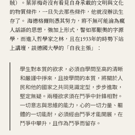
賊）。葉菲梅奇沒有看見自身承載的文明與文化
的物質條件，一旦失去那些條件，他就沒辦法生
存了。 海德格爾則憑其努力，將不無可能淪為瘋
人話語的思想，強加上形式，譬如那艱奧的字源
學，而進入哲學家之林，且在1933年的時勢下站
上講壇，談德國大學的「自我主張」：
學生對本質的欲求，必須自學問至高的清晰
和嚴謹中掙來，且按學問的本質，將關於人
民和他的國家之共同見識定型，步步進取，
堅定無疑。兩種欲求須在鬥爭中針鋒相對。
一切意志與思維的能力，心的一切力量、軀
體的一切能耐，必須經由鬥爭才能開展，在
鬥爭中攀升，且作為鬥爭而留存。