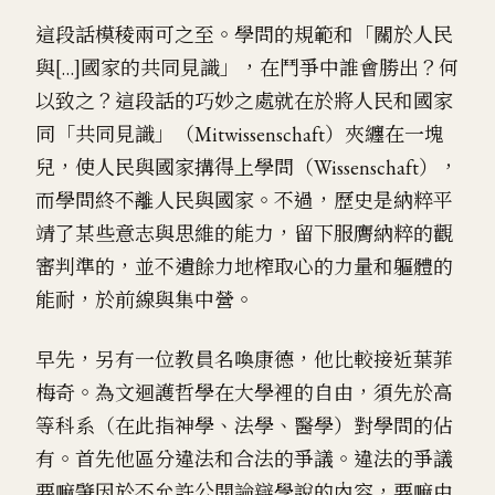
這段話模稜兩可之至。學問的規範和「關於人民
與[…]國家的共同見識」，在鬥爭中誰會勝出？何
以致之？這段話的巧妙之處就在於將人民和國家
同「共同見識」（Mitwissenschaft）夾纏在一塊
兒，使人民與國家搆得上學問（Wissenschaft），
而學問終不離人民與國家。不過，歷史是納粹平
靖了某些意志與思維的能力，留下服膺納粹的觀
審判準的，並不遺餘力地榨取心的力量和軀體的
能耐，於前線與集中營。
早先，另有一位教員名喚康德，他比較接近葉菲
梅奇。為文迴護哲學在大學裡的自由，須先於高
等科系（在此指神學、法學、醫學）對學問的佔
有。首先他區分違法和合法的爭議。違法的爭議
要嘛肇因於不允許公開論辯學說的內容，要嘛由