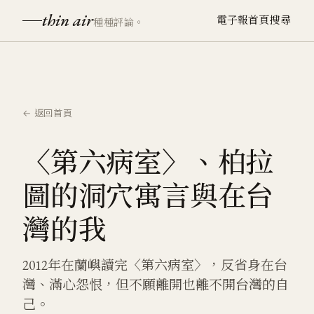
thin air
電子報
首頁
搜尋
種種評論。
← 返回首頁
〈第六病室〉、柏拉
圖的洞穴寓言與在台
灣的我
2012年在蘭嶼讀完〈第六病室〉，反省身在台
灣、滿心怨恨，但不願離開也離不開台灣的自
己。