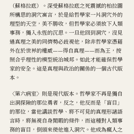
（蘇格拉底）。深受蘇格拉底之死震撼的柏拉圖
所構思的洞穴寓言，於是給哲學家一片洞穴外的
理型的天空，美不勝收，但哲學家必須放下人類
事務，獨入永恆的沉思。一旦他回到洞穴，沒見
過真理之美的同儕勢必歧視他，除非哲學家憑藉
外在於世界的權威——得自真理——而為王，按
照合乎理性的模型統治城邦。如此才能確保哲學
家的安全。這是真理與政治的關係的一個古代版
本。
〈第六病室〉則是現代版本。哲學家不再是獨自
出洞探險的那位勇者，反之，他反而是「盲目」
的那位，當他講談哲學、將不可見的真理形諸語
言時，將無視自身閒暇的條件，而這種對人類事
務的盲目，倒頭來使他進入洞穴。他成為瘋人之