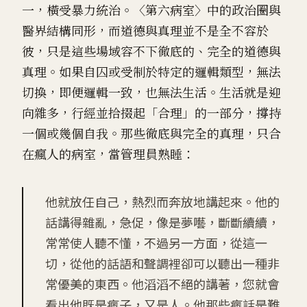
一，橫受暴力統治。〈第六病室〉中的政治圈與
醫界結構同形，而道德與真理並不是全不容於
彼，只是這些場域容不下徹底的、完全的道德與
真理。如果自囚或受制於特定的邏輯類型，無法
切換，即便邏輯一致，也無法生活。生活就是迎
向雜多，行經並拾掇起「合理」的一部分，撐持
一個或幾個自我。那些徹底與完全的真理，只合
在瘋人的病室，當管理員熟睡：
他就放任自己，熱烈而奔放地講起來。他的
話講得雜亂，急促，像是夢囈，斷斷續續，
常常使人聽不懂，不過另一方面，從這一
切，從他的話語和聲調裡卻可以聽出一種非
常優美的東西。他滔滔不絕的講著，您就會
看出他既是瘋子，又是人。他那些瘋話是難