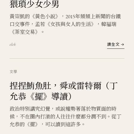
猥瑣少女少男
黃崇凱的《黃色小說》，2015年頻頻上新聞的台鐵
口交事件，孟若《女孩與女人的生活》，韓福瑞
《茶室交易》。
elek
讀全文 →
文學
捏捏鮪魚肚，舜或雷特爾（丁
允恭《擺》導讀）
政治特別講究幻覺，或說權勢著落於物質面的時
候，不在圈內打滾的人往往什麼都分潤不到。從丁
允恭的《擺》，可以讀到這許多。