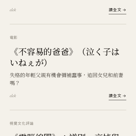
elek
讀全文 →
電影
《不容易的爸爸》（泣く子は
いねぇが）
失格的年輕父親有機會彌補蠢事，追回女兒和前妻
嗎？
elek
讀全文 →
視覺文化
評論