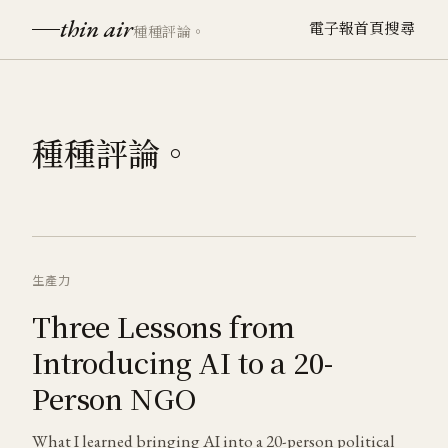
thin air
電子報
首頁
搜尋
種種評論。
種種評論。
生產力
Three Lessons from
Introducing AI to a 20-
Person NGO
What I learned bringing AI into a 20-person political