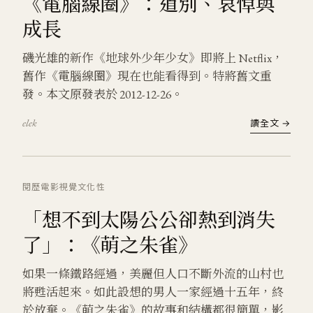
《電腦線圈》：道別、哀悼與
成長
磯光雄的新作《地球外少年少女》即將上 Netflix，
舊作《電腦線圈》現在也能看得到。特將舊文重
發。本文原發表於 2012-12-26。
elek
讀全文 →
閱歷
電影
視覺文化
性
「想不到太陽公公卻熱到消失
了」：《萌之朱雀》
如果一條鐵路經過，美麗但人口不斷外流的山村也
將甦活起來。如此設想的男人一家經過十五年，終
於放棄。《萌之朱雀》的故事和結構都很簡單，影