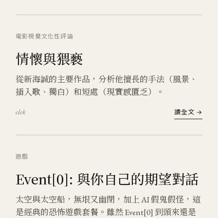
電影
視覺文化
性
評論
情懷與猥褻
從新海誠的主要作品，分析他擅長的手法（風景、
插入歌、獨白）和短處（現實感匱乏）。
elek
讀全文 →
遊戲
Event[0]: 與你自己的期望對話
太空與太空船，無垠又幽閉，加上 AI 假鬼假怪，這
是經典的恐怖遊戲套餐。雖然 Event[0] 到頭來還是