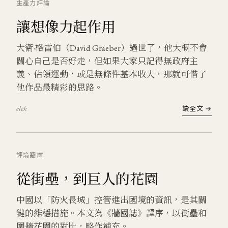
生產力
評論
讓想像力起作用
大衛·格雷伯（David Graeber）過世了，他大概不會
關心自己是否好走，但如果大家只記得無政府主
義、佔領運動，或是無條件基本收入，那就可惜了
他作品最精彩的思路。
elek
讀全文 →
評論
翻譯
從街壘，到巨人的花園
中國以「防火長城」控管進出國境的資訊，是其關
鍵的維穩措施。本文為《牆國誌》譯序，以街壘和
圍牆花園的對比，略作補充。