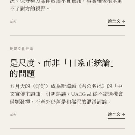
況。保守勢力各種散播不實資訊，事實檢查根本進
不了對方的視野。
elek
讀全文 →
視覺文化
評論
是尺度、而非「日系正統論」
的問題
五月天的〈好好〉成為新海誠《君の名は》的「中
文宣傳主題曲」引起熱議。UACG ed.從不錯過機會
借題發揮，不意外仍舊是和稀泥的混淆評論。
elek
讀全文 →